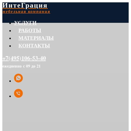
ИнтеГрация
мебельная компания
УСЛУГИ
РАБОТЫ
МАТЕРИАЛЫ
КОНТАКТЫ
+7(495)106-53-40
ежедневно с 09 до 21