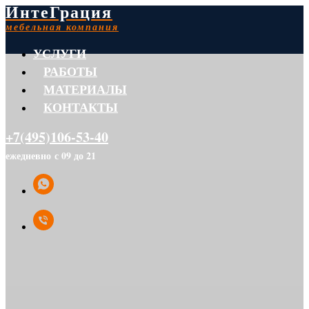
ИнтеГрация
мебельная компания
УСЛУГИ
РАБОТЫ
МАТЕРИАЛЫ
КОНТАКТЫ
+7(495)106-53-40
ежедневно с 09 до 21