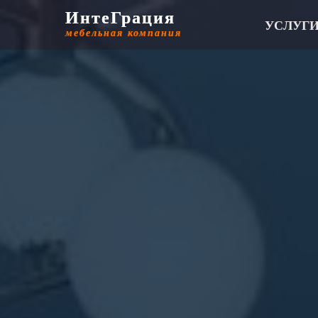
ИнтеГрация
ИнтеГрация
УСЛУГ
мебельная компания
мебельная компания