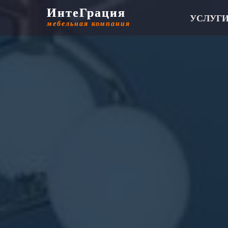
ИнтеГрация
ИнтеГрация
УСЛУГ
мебельная компания
мебельная компания