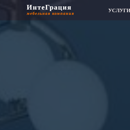
ИнтеГрация
ИнтеГрация
УСЛУГ
мебельная компания
мебельная компания