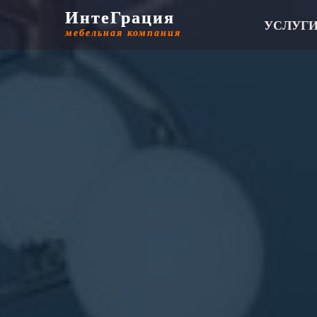
ИнтеГрация
ИнтеГрация
УСЛУГ
мебельная компания
мебельная компания