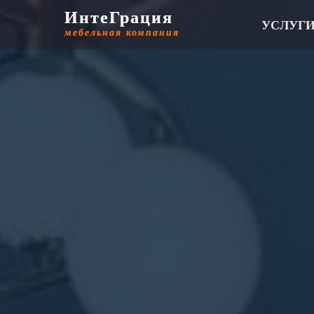
ИнтеГрация
ИнтеГрация
УСЛУГ
мебельная компания
мебельная компания