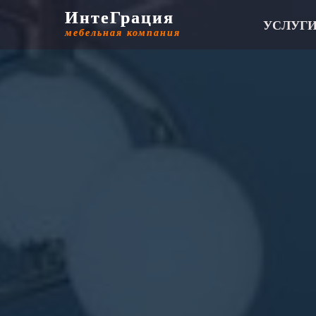
ИнтеГрация
ИнтеГрация
УСЛУГ
мебельная компания
мебельная компания