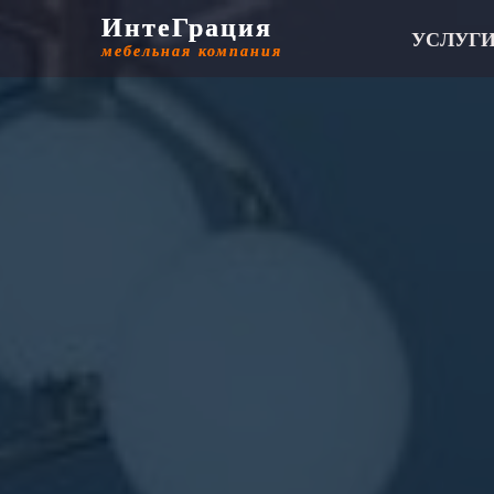
ИнтеГрация
ИнтеГрация
УСЛУГ
мебельная компания
мебельная компания