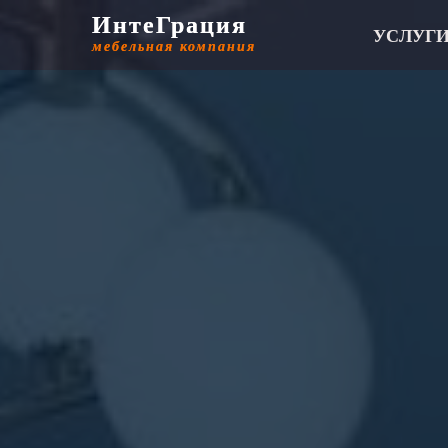
ИнтеГрация
ИнтеГрация
УСЛУГ
мебельная компания
мебельная компания