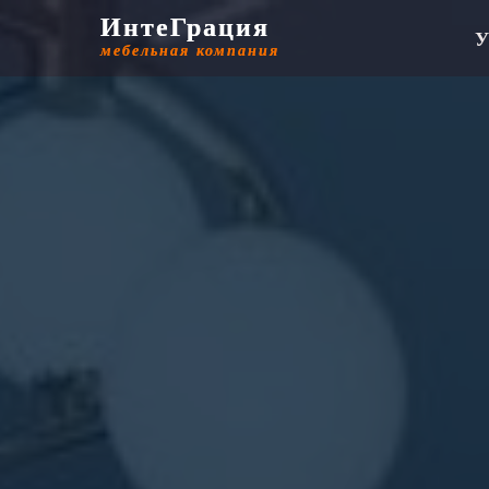
ИнтеГрация
ИнтеГрация
У
мебельная компания
мебельная компания