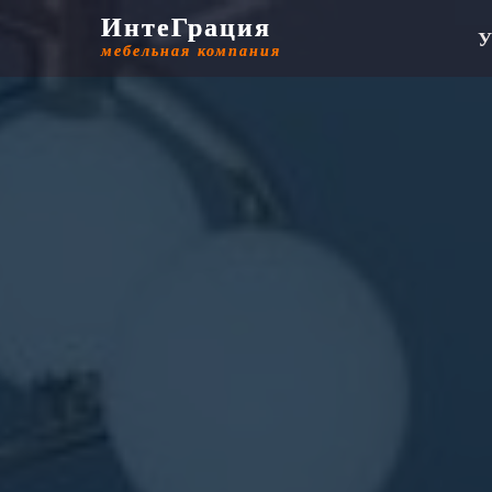
ИнтеГрация
ИнтеГрация
У
мебельная компания
мебельная компания