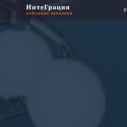
ИнтеГрация
ИнтеГрация
У
мебельная компания
мебельная компания