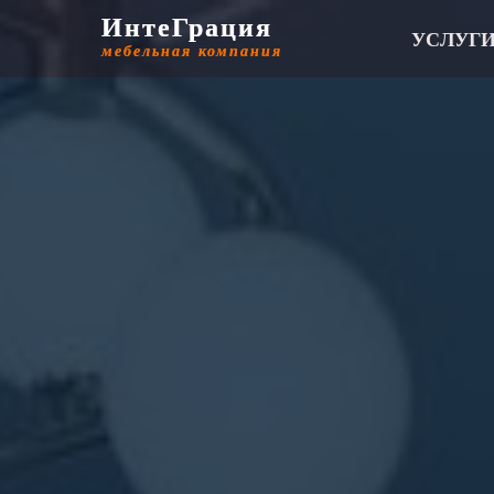
ИнтеГрация
ИнтеГрация
УСЛУГ
мебельная компания
мебельная компания