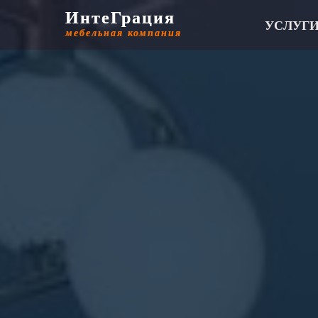
ИнтеГрация
ИнтеГрация
УСЛУГ
мебельная компания
мебельная компания