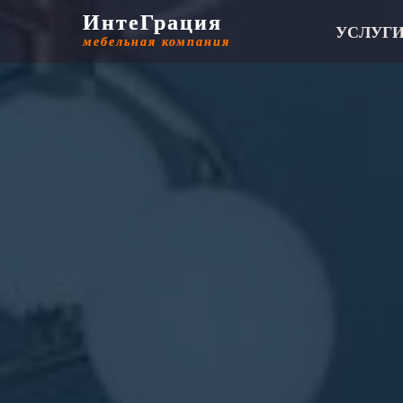
ИнтеГрация
ИнтеГрация
УСЛУГ
мебельная компания
мебельная компания