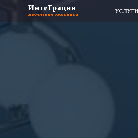
ИнтеГрация
ИнтеГрация
УСЛУГ
мебельная компания
мебельная компания