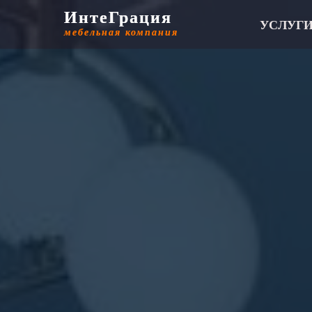
ИнтеГрация
ИнтеГрация
УСЛУГ
мебельная компания
мебельная компания