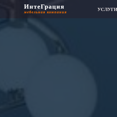
ИнтеГрация
ИнтеГрация
УСЛУГ
мебельная компания
мебельная компания