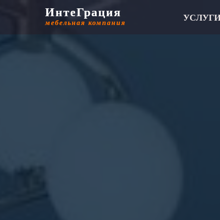
ИнтеГрация
ИнтеГрация
УСЛУГ
мебельная компания
мебельная компания